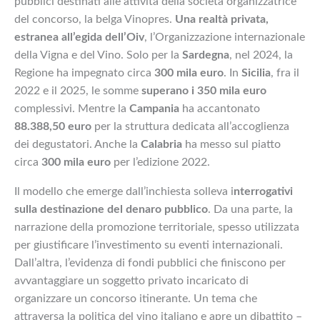
pubblici destinati alle attività della società organizzatrice
del concorso, la belga Vinopres.
Una realtà privata,
estranea all’egida dell’Oiv
, l’Organizzazione internazionale
della Vigna e del Vino. Solo per la
Sardegna
, nel 2024, la
Regione ha impegnato circa
300 mila euro
. In
Sicilia
, fra il
2022 e il 2025, le somme
superano i 350 mila euro
complessivi. Mentre la
Campania
ha accantonato
88.388,50 euro
per la struttura dedicata all’accoglienza
dei degustatori. Anche la
Calabria
ha messo sul piatto
circa
300 mila euro
per l’edizione 2022.
Il modello che emerge dall’inchiesta solleva i
nterrogativi
sulla destinazione del denaro pubblico
. Da una parte, la
narrazione della promozione territoriale, spesso utilizzata
per giustificare l’investimento su eventi internazionali.
Dall’altra, l’evidenza di fondi pubblici che finiscono per
avvantaggiare un soggetto privato incaricato di
organizzare un concorso itinerante. Un tema che
attraversa la politica del vino italiano e apre un dibattito –