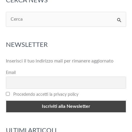
CERCA NEWS
C
e
r
NEWSLETTER
c
a
Inserisci il tuo indirizzo mail per rimanere aggiornato
:
Email
Procedendo accetti la privacy policy
ULTIMI ARTICOLI