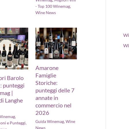
- Top 100 Winemag
,
Wine News
Wi
Wi
Amarone
Famiglie
ori Barolo
Storiche:
: punteggi
punteggi delle 7
mag |
annate in
di Langhe
commercio nel
6
2026
Winemag
,
Guida Winemag
,
Wine
oni e Punteggi
,
News