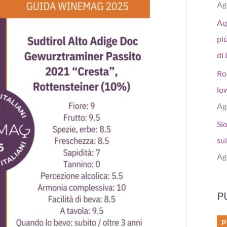
Ag
Aq
più
di 
Ro
low
Ag
Sl
sul
Ag
P