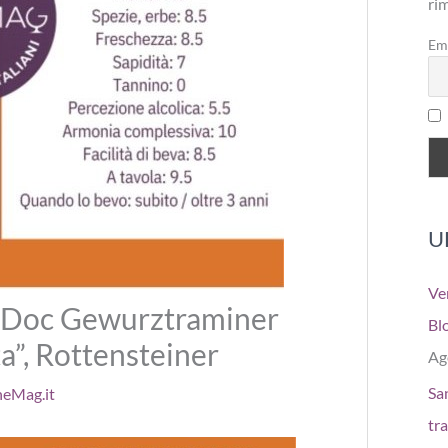
ri
Em
U
Ve
e Doc Gewurztraminer
Bl
a”, Rottensteiner
Ag
San
neMag.it
tr