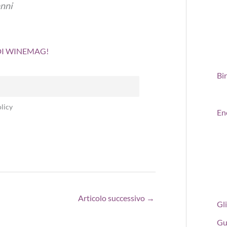
anni
 DI WINEMAG!
Bi
licy
En
Articolo successivo
→
Gli
Gu