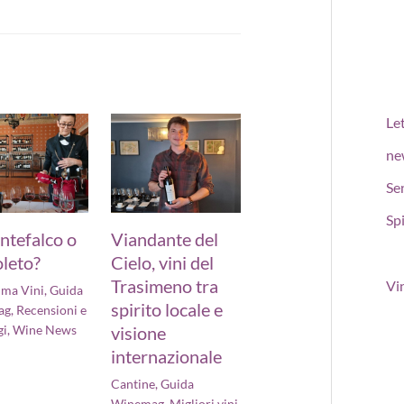
Le
ne
Se
Spi
ntefalco o
Viandante del
leto?
Cielo, vini del
Trasimeno tra
Vi
ima Vini
,
Guida
spirito locale e
ag
,
Recensioni e
gi
,
Wine News
visione
internazionale
Cantine
,
Guida
Winemag
,
Migliori vini