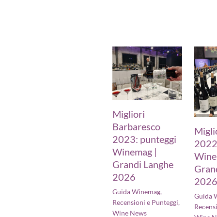
Migliori
Barbaresco
Migli
2023: punteggi
2022
Winemag |
Wine
Grandi Langhe
Gran
2026
202
Guida Winemag
,
Guida 
Recensioni e Punteggi
,
Recensi
Wine News