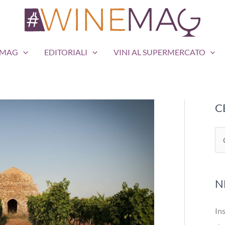
EMAG
EDITORIALI
VINI AL SUPERMERCATO
C
C
e
r
N
c
a
Ins
: