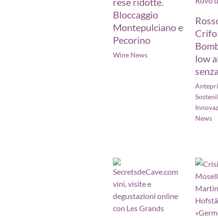
rese ridotte.
Bloccaggio
Rosso
Montepulciano e
Crifo:
Pecorino
Bomb
Wine News
low a
senza
Antepr
Sostenib
Innova
News