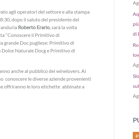
Ag
vato agli operatori del settore e alla stampa
Aq
18:30, dopo il saluto del presidente del
più
 Manduria
Roberto Erario
, sarà la volta
di 
ta “Conoscere il Primitivo di
la grande Doc pugliese: Primitivo di
Ro
 Dolce Naturale Docg e Primitivo di
low
Ag
iranno anche al pubblico dei winelovers. Ai
Sl
nno conoscere le diverse aziende provenienti
sul
he offriranno le loro etichette abbinate a
Ag
P