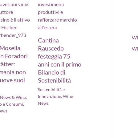
Wi
Cantina
 Mosella,
Rauscedo
Wi
n Foradori
festeggia 75
ätter:
anni con il primo
mania non
Bilancio di
uove suoi
Sostenibilità
Sostenibilità e
Innovazione
,
Wine
- News & Wine
,
News
o e Consumi
,
News