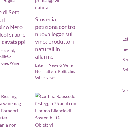
 di Seta
Slovenia,
 il
petizione contro
ino Nero
nuova legge sul
lcol si apre
Le
vino: produttori
 cavatappi
naturali in
ne
ima Vini
,
allarme
ilità e
Se
zione
,
Wine
Esteri - News & Wine
,
Spi
Normative e Politiche
,
Wine News
Vi