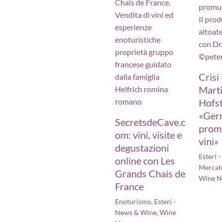
Crisi
Marti
Hofst
«Ger
SecretsdeCave.c
prom
om: vini, visite e
vini»
degustazioni
Esteri 
online con Les
Mercat
Grands Chais de
Wine 
France
Enoturismo
,
Esteri -
News & Wine
,
Wine