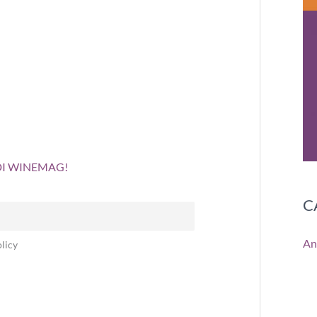
 DI WINEMAG!
C
An
licy