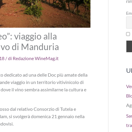
ri
Em
”: viaggio alla
ivo di Manduria
018
/ di
Redazione WineMag.it
U
o dedicato ad una delle Doc più amate della
ande viaggio in un territorio vitivinicolo di
Ve
e dove il vino sembra assimilarne la cultura e
Bl
Ag
sso dal relativo Consorzio di Tutela e
San
am, si svolgerà domenica 21 gennaio nella
udovisi.
tr