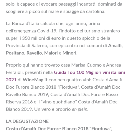
solo, è capace di evocare paesaggi incantati, dominati da
scogliere a picco sul mare e spiagge da cartolina.
La Banca d’Italia calcola che, ogni anno, prima
dell’emergenza Covid-19, l’indotto del turismo straniero
superi i 350 milioni di euro in questo spicchio della
Provincia di Salerno, con epicentro nei comuni di
Amalfi
,
Positano
,
Ravello
,
Maiori
e
Minori
.
Proprio qui hanno trovato casa Marisa Cuomo e Andrea
Ferraioli, presenti nella
Guida Top 100 Migliori vini italiani
2021
di
WineMag.it
con ben quattro vini: Costa d’Amalfi
Doc Furore Bianco 2018 “Fiorduva”, Costa d’Amalfi Doc
Ravello Bianco 2019, Costa d’Amalfi Doc Furore Rosso
Riserva 2016 e il “vino quotidiano” Costa d’Amalfi Doc
Bianco 2019. Un vero e proprio
en plein
.
LA DEGUSTAZIONE
Costa d’Amalfi Doc Furore Bianco 2018 “Fiorduva”,