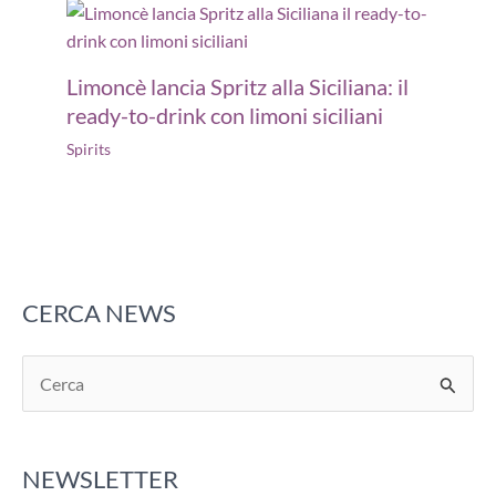
Limoncè lancia Spritz alla Siciliana: il
ready-to-drink con limoni siciliani
Spirits
CERCA NEWS
C
e
r
NEWSLETTER
c