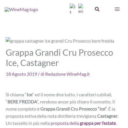
Vai
Cerca
al
contenuto
Grappa Grandi Cru Prosecco
Ice, Castagner
18 Agosto 2019
/ di
Redazione WineMag.it
Si chiama “
Ice
” ed il nome dice tutto. I caratteri cubitali,
“
BERE FREDDA
“, rendono ancor più chiaro il concetto. Il
nome completo è
Grappa Grandi Cru Prosecco “Ice”
. È la
proposta estiva della nota distilleria trevigiana
Castagner
.
Un tassello in più nella
proposta della
grappa per l’estate
,