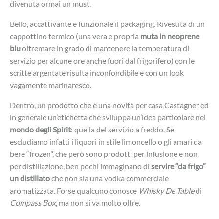
divenuta ormai un must.
Bello, accattivante e funzionale il packaging. Rivestita di un
cappottino termico (una vera e propria
muta in neoprene
blu
oltremare in grado di mantenere la temperatura di
servizio per alcune ore anche fuori dal frigorifero) con le
scritte argentate risulta inconfondibile e con un look
vagamente marinaresco.
Dentro, un prodotto che è una novità per casa Castagner ed
in generale un’etichetta che sviluppa un’idea particolare nel
mondo degli Spirit
: quella del servizio a freddo. Se
escludiamo infatti i liquori in stile limoncello o gli amari da
bere “frozen”, che però sono prodotti per infusione e non
per distillazione, ben pochi immaginano di
servire “da frigo”
un distillato
che non sia una vodka commerciale
aromatizzata. Forse qualcuno conosce
Whisky De Table
di
Compass Box
, ma non si va molto oltre.