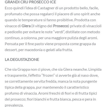
GRANDI CRU PROSECCO ICE
Ecco quindi l’idea di Castagner di un prodotto bello, facile,
profumato che possa regalarci il piacere di uno spirit anche
quando le temperature si fanno proibitive. Prodotta con
vinacce di
Glera
(il vitigno del
Prosecco
) private di vinaccioli
e pedicello per evitare le note “verdi”, distillate con metodo
continuo, a colonna, per una maggiore pulizia degli aromi.
Pensata per il fine pasto viene proposta come grappa da
dessert, per macedonia o gelati alla frutta.
LA DEGUSTAZIONE
Che sia Grappa non ci piove, che sia Glera neanche. Limpida
e trasparente, l’effetto “frozen” si avverte già al naso dove,
se correttamente servita fredda, manca la nota pungente
tipica della grappa, pur mantenendo il caratteristico
profumo di vinaccia. Aromi freschi di fiori e di frutta tipici
del prosecco; fiori bianchi e frutta bianca, pesca e pera in
prevalenza.