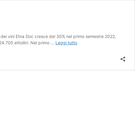
o dei vini Etna Doc cresce del 30% nel primo semestre 2022,
Vini
24.700 ettolitri. Nel primo …
Leggi tutto
Etna
Doc:
imbottigliato
primo
semestre
2022
cresce
del
30%