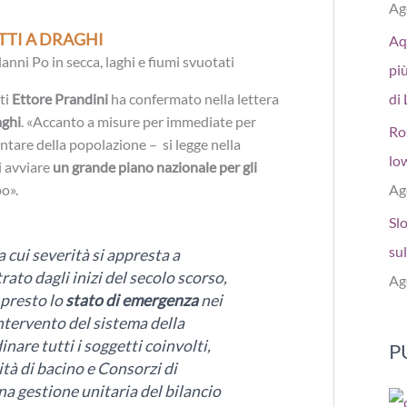
Ag
ETTI A DRAGHI
Aq
più
ti
Ettore Prandini
ha confermato nella lettera
di 
ghi
. «Accanto a misure per immediate per
Ro
tare della popolazione – si legge nella
low
i avviare
un grande piano nazionale per gli
o».
Ag
Sl
sul
la cui severità si appresta a
ato dagli inizi del secolo scorso,
Ag
 presto lo
stato di emergenza
nei
intervento del sistema della
nare tutti i soggetti coinvolti,
P
tà di bacino e Consorzi di
na gestione unitaria del bilancio