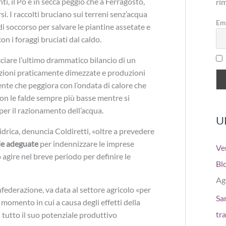
, il Po è in secca peggio che a Ferragosto,
ri
si. I raccolti bruciano sui terreni senz’acqua
Em
 di soccorso per salvare le piantine assetate e
con i foraggi bruciati dal caldo.
cciare l’ultimo drammatico bilancio di un
azioni praticamente dimezzate e produzioni
te che peggiora con l’ondata di calore che
on le falde sempre più basse mentre si
per il razionamento dell’acqua.
U
idrica, denuncia Coldiretti, «oltre a prevedere
ie adeguate
per indennizzare le imprese
Ve
o agire nel breve periodo per definire le
Bl
Ag
ederazione, va data al settore agricolo «per
San
n momento in cui a causa degli effetti della
tr
i tutto il suo potenziale produttivo