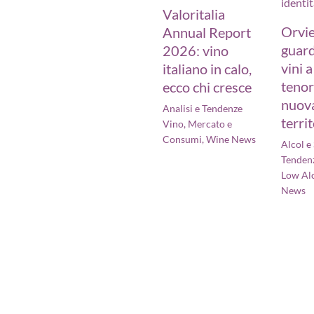
Valoritalia
Orvi
Annual Report
guard
2026: vino
vini 
italiano in calo,
tenor
ecco chi cresce
nuova
Analisi e Tendenze
terri
Vino
,
Mercato e
Consumi
,
Wine News
Alcol e
Tenden
Low Al
News