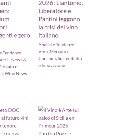
anti
2026: Liantonio,
ein:
Liberatore e
ium,
Pantini leggono
ori
la crisi del vino
enti e zero
italiano
Analisi e Tendenze
Vino
,
Mercato e
 e Tendenze
Consumi
,
Sostenibilità
steri - News &
e Innovazione
ercato e
mi
,
Wine News