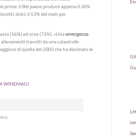
En
erie prime. Il Bel paese produce appena il 36%
scotti, dolci, il 53% del mais per
pasta (56%) ed orzo (73%). «Una
emergenza
 allevamenti travolti da una catastrofe
 peggiore di quella del 2003 che ha decimato le
Gli
Gu
 DI WINEMAG!
Le
licy
ne
Se