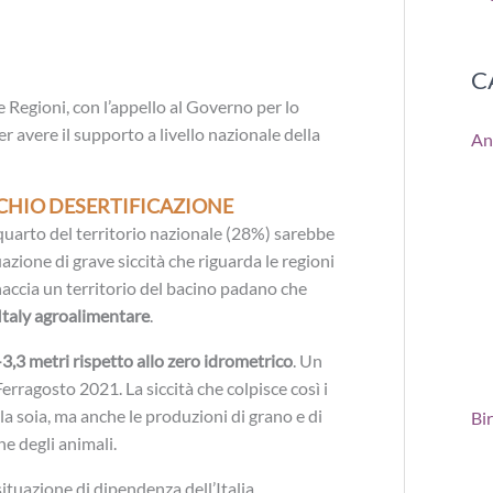
C
e Regioni, con l’appello al Governo per lo
r avere il supporto a livello nazionale della
An
SCHIO DESERTIFICAZIONE
quarto del territorio nazionale (28%) sarebbe
uazione di grave siccità che riguarda le regioni
naccia un territorio del bacino padano che
Italy agroalimentare
.
3,3 metri rispetto allo zero idrometrico
. Un
Ferragosto 2021. La siccità che colpisce così i
alla soia, ma anche le produzioni di grano e di
Bi
ne degli animali.
ituazione di dipendenza dell’Italia