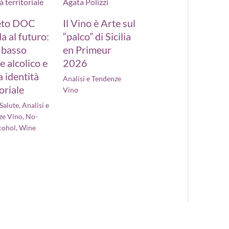
eto DOC
Il Vino è Arte sul
a al futuro:
“palco” di Sicilia
a basso
en Primeur
e alcolico e
2026
 identità
Analisi e Tendenze
toriale
Vino
 Salute
,
Analisi e
ze Vino
,
No-
cohol
,
Wine