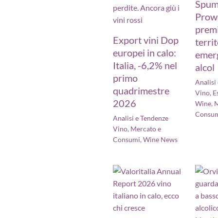
Spum
Prow
prem
Export vini Dop
territ
europei in calo:
emerg
Italia, -6,2% nel
alcol
primo
Analisi
quadrimestre
Vino
,
E
2026
Wine
,
M
Consu
Analisi e Tendenze
Vino
,
Mercato e
Consumi
,
Wine News