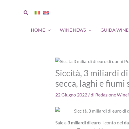
Vai
al
Cerca
contenuto
HOME
WINE NEWS
GUIDA WIN
Siccità, 3 miliardi d
secca, laghi e fiumi
22 Giugno 2022
/ di
Redazione WineM
Sale a
3 miliardi di euro
il conto dei
da