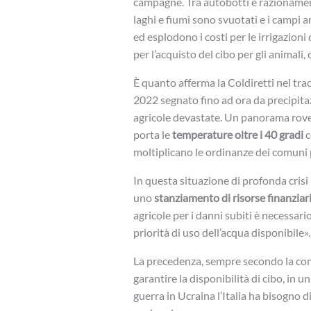
campagne. Tra autobotti e razionamenti
laghi e fiumi sono svuotati e i campi ar
ed esplodono i costi per le irrigazioni
per l’acquisto del cibo per gli animali, 
È quanto afferma la Coldiretti nel tra
2022 segnato fino ad ora da precipit
agricole devastate. Un panorama roven
porta le
temperature oltre i 40 gradi
c
moltiplicano le ordinanze dei comuni 
In questa situazione di profonda crisi 
uno
stanziamento di risorse finanziar
agricole per i danni subiti è necessari
priorità di uso dell’acqua disponibile».
La precedenza, sempre secondo la conf
garantire la disponibilità di cibo, in u
guerra in Ucraina l’Italia ha bisogno d