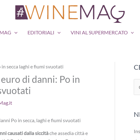
EMAG
EDITORIALI
VINI AL SUPERMERCATO
C
i euro di danni: Po in
C
 svuotati
e
ag.it
r
N
c
a
Ins
nni causati dalla siccità
che assedia città e
: