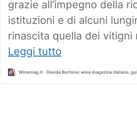
grazie all’impegno della ric
istituzioni e di alcuni lung
rinascita quella dei vitign
La
Leggi tutto
riscoperta
del
“vitigni
Winemag.it - Davide Bortone: wine magazine italiano, gu
reliquia”
in
Sicilia