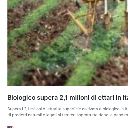
Biologico supera 2,1 milioni di ettari in It
Supera i 2,1 milioni di ettari la superficie coltivata a biologico i
di prodotti naturali e legati ai territori soprattutto dopo la pand