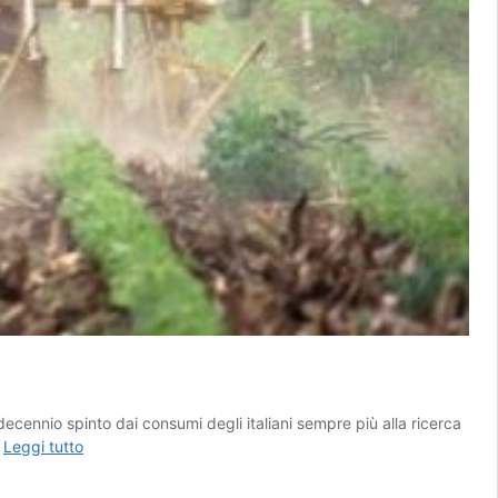
o decennio spinto dai consumi degli italiani sempre più alla ricerca
Biologico
…
Leggi tutto
supera
2,1